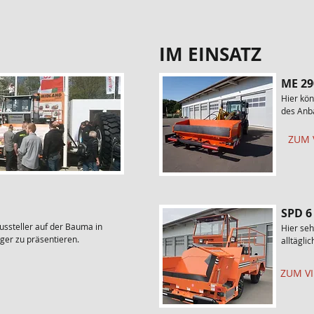
IM EINSATZ
ME 29
Hier kön
des Anb
ZUM 
SPD 6
ussteller auf der Bauma in
Hier seh
ger zu präsentieren.
alltäglic
ZUM VI