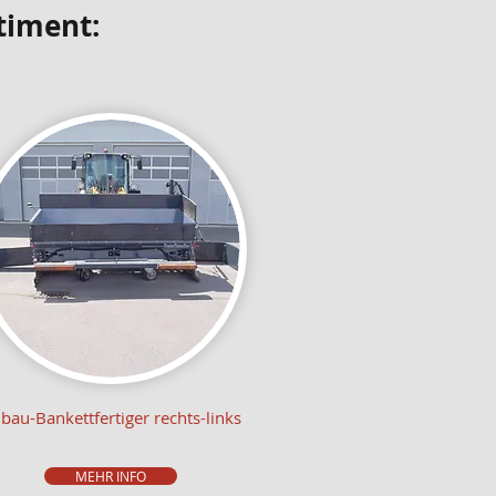
timent:
au-Bankettfertiger rechts-links
MEHR INFO